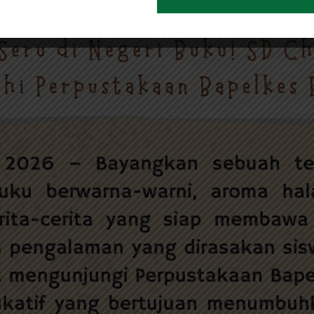
angan Seri di Negeri Buku! SD C
takaan Bapelkes Batam