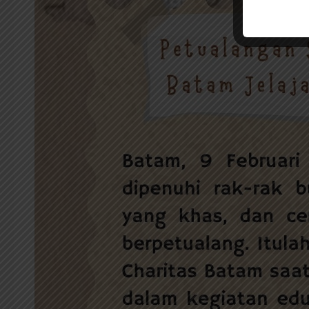
Petual
Perpus