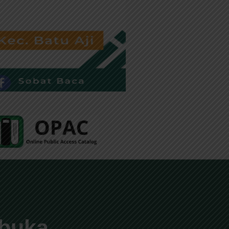
rbuka