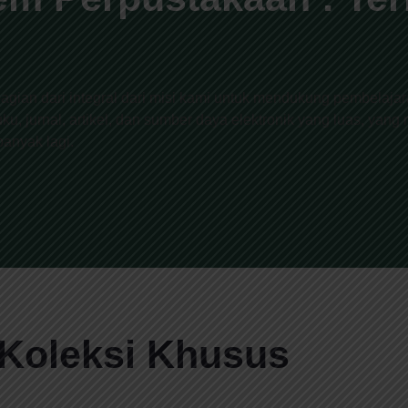
agian dari integral dari misi kami untuk mendukung pembela
ku, jurnal, artikel, dan sumber daya elektronik yang luas, yang
anyak lagi.
Koleksi Khusus